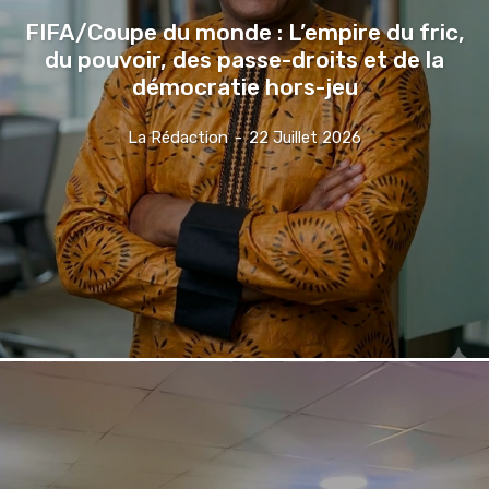
FIFA/Coupe du monde : L’empire du fric,
du pouvoir, des passe-droits et de la
démocratie hors-jeu
La Rédaction
-
22 Juillet 2026