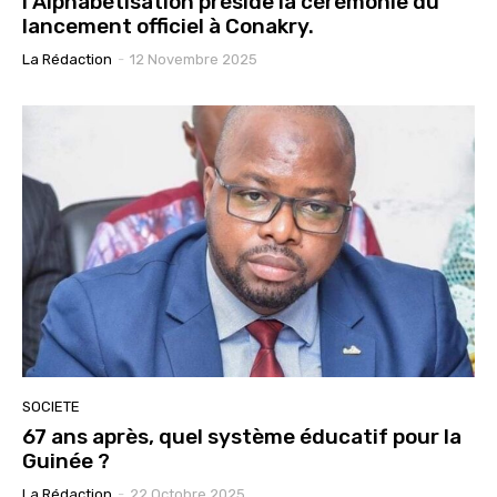
l’Alphabétisation préside la cérémonie du
lancement officiel à Conakry.
La Rédaction
-
12 Novembre 2025
SOCIETE
67 ans après, quel système éducatif pour la
Guinée ?
La Rédaction
-
22 Octobre 2025