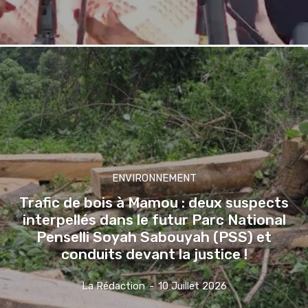
ENVIRONNEMENT
Trafic de bois à Mamou : deux suspects
interpellés dans le futur Parc National
Penselli Soyah Sabouyah (PSS) et
conduits devant la justice !
La Rédaction
-
10 Juillet 2026