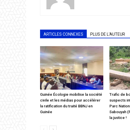
ARTICLES CONNEXES
PLUS DE L'AUTEUR
Guinée Écologie mobilise la société
Trafic de b
civile et les médias pour accélérer
suspects int
la ratification du traité BBNJ en
Parc Nation
Guinée
Sabouyah (P
la justice !