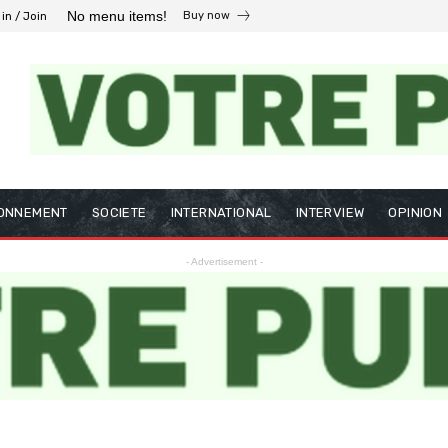
No menu items!
Buy now
 in / Join
ONNEMENT
SOCIETE
INTERNATIONAL
INTERVIEW
OPINION
- Advertisement -