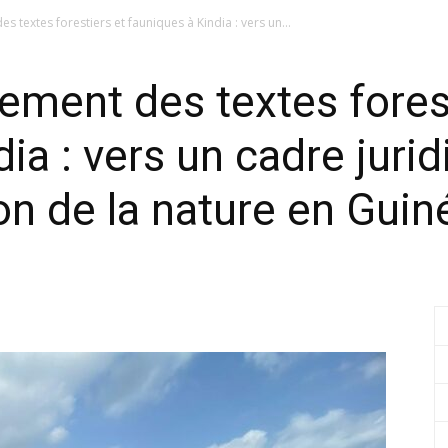
 textes forestiers et fauniques à Kindia : vers un...
ement des textes fores
ia : vers un cadre juri
on de la nature en Guin