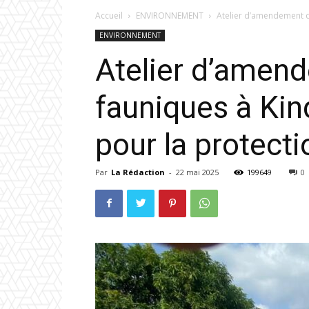
Accueil
ENVIRONNEMENT
Atelier d’amendement des
ENVIRONNEMENT
Atelier d’amend
fauniques à Kind
pour la protecti
Par
La Rédaction
-
22 mai 2025
199649
0