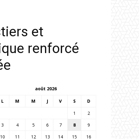
tiers et
dique renforcé
ée
août 2026
L
M
M
J
V
S
D
1
2
3
4
5
6
7
8
9
10
11
12
13
14
15
16