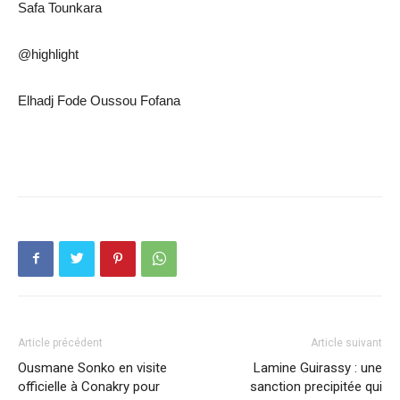
Safa Tounkara
@highlight
Elhadj Fode Oussou Fofana
Article précédent
Article suivant
Ousmane Sonko en visite
Lamine Guirassy : une
officielle à Conakry pour
sanction precipitée qui