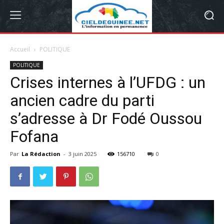
Accueil
POLITIQUE
POLITIQUE
Crises internes à l’UFDG : un
ancien cadre du parti
s’adresse à Dr Fodé Oussou
Fofana
Par
La Rédaction
-
3 juin 2025
156710
0