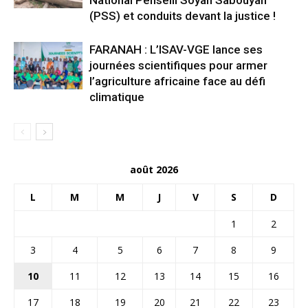
(PSS) et conduits devant la justice !
FARANAH : L’ISAV-VGE lance ses
journées scientifiques pour armer
l’agriculture africaine face au défi
climatique
août 2026
L
M
M
J
V
S
D
1
2
3
4
5
6
7
8
9
10
11
12
13
14
15
16
17
18
19
20
21
22
23