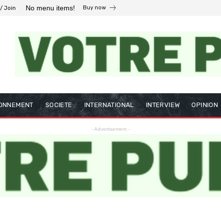
No menu items!
Buy now
 / Join
ONNEMENT
SOCIETE
INTERNATIONAL
INTERVIEW
OPINION
- Advertisement -