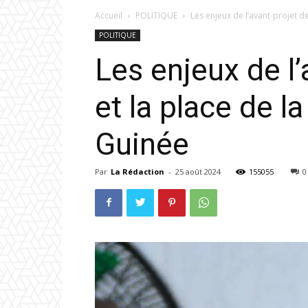
Accueil
POLITIQUE
Les enjeux de l’avant-projet de 
POLITIQUE
Les enjeux de l’
et la place de l
Guinée
Par
La Rédaction
-
25 août 2024
155055
0