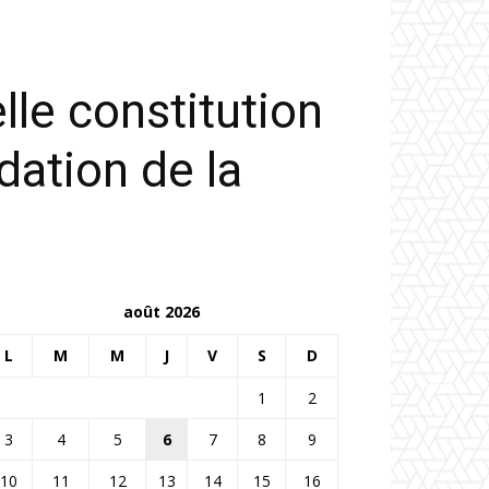
lle constitution
dation de la
août 2026
L
M
M
J
V
S
D
1
2
3
4
5
6
7
8
9
10
11
12
13
14
15
16