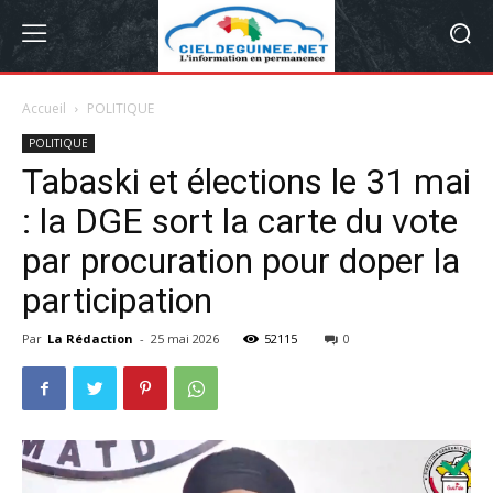
Accueil
POLITIQUE
POLITIQUE
Tabaski et élections le 31 mai
: la DGE sort la carte du vote
par procuration pour doper la
participation
Par
La Rédaction
-
25 mai 2026
52115
0