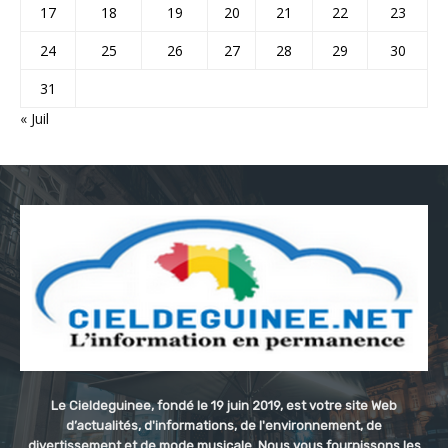
17
18
19
20
21
22
23
24
25
26
27
28
29
30
31
« Juil
Le Cieldeguinee, fondé le 19 juin 2019, est votre site Web
d’actualités, d'informations, de l'environnement, de
divertissement et de mode musicale. Nous vous fournissons les