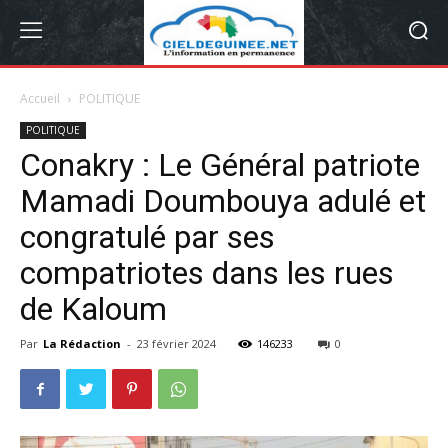
Accueil
POLITIQUE
POLITIQUE
Conakry : Le Général patriote
Mamadi Doumbouya adulé et
congratulé par ses
compatriotes dans les rues
de Kaloum
Par
La Rédaction
-
23 février 2024
146233
0