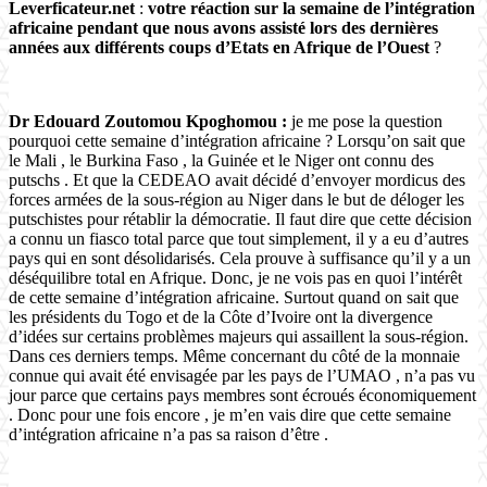
Leverficateur.net
:
votre réaction sur la semaine de l’intégration
africaine pendant que nous avons assisté lors des dernières
années aux différents coups d’Etats en Afrique de l’Ouest
?
Dr Edouard Zoutomou Kpoghomou :
je me pose la question
pourquoi cette semaine d’intégration africaine ? Lorsqu’on sait que
le Mali , le Burkina Faso , la Guinée et le Niger ont connu des
putschs . Et que la CEDEAO avait décidé d’envoyer mordicus des
forces armées de la sous-région au Niger dans le but de déloger les
putschistes pour rétablir la démocratie. Il faut dire que cette décision
a connu un fiasco total parce que tout simplement, il y a eu d’autres
pays qui en sont désolidarisés. Cela prouve à suffisance qu’il y a un
déséquilibre total en Afrique. Donc, je ne vois pas en quoi l’intérêt
de cette semaine d’intégration africaine. Surtout quand on sait que
les présidents du Togo et de la Côte d’Ivoire ont la divergence
d’idées sur certains problèmes majeurs qui assaillent la sous-région.
Dans ces derniers temps. Même concernant du côté de la monnaie
connue qui avait été envisagée par les pays de l’UMAO , n’a pas vu
jour parce que certains pays membres sont écroués économiquement
. Donc pour une fois encore , je m’en vais dire que cette semaine
d’intégration africaine n’a pas sa raison d’être .