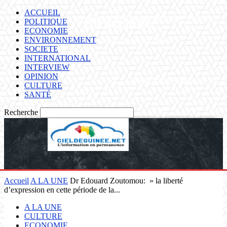
ACCUEIL
RÉCUPÉRATION DE MOT DE PASSE
SE CONNECTER
Bienvenue!
POLITIQUE
ECONOMIE
ENVIRONNEMENT
Connectez-vous à votre compte
SOCIETE
INTERNATIONAL
INTERVIEW
OPINION
votre nom d'utilisateur
CULTURE
SANTÉ
votre mot de passe
Recherche
Mot de passe oublié ?
Accueil
A LA UNE
Dr Edouard Zoutomou: » la liberté
d’expression en cette période de la...
Récupérer votre mot de passe
A LA UNE
CULTURE
ECONOMIE