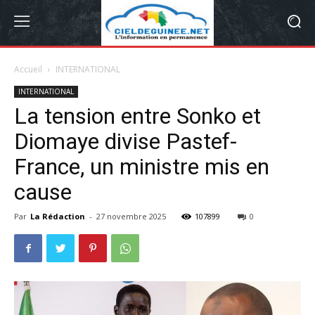
Accueil
INTERNATIONAL
INTERNATIONAL
La tension entre Sonko et
Diomaye divise Pastef-
France, un ministre mis en
cause
Par
La Rédaction
-
27 novembre 2025
107899
0