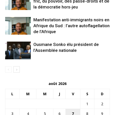
fric, du pouvoir, des passe-droits et de
la démocratie hors-jeu
Manifestation anti-immigrants noirs en
Afrique du Sud : l’autre autoflagellation
de l’Afrique
Ousmane Sonko élu président de
l’Assemblée nationale
août 2026
L
M
M
J
V
S
D
1
2
3
4
5
6
7
8
9