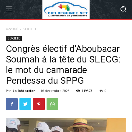
Accueil
SOCIETE
SOCIETE
Congrès électif d’Aboubacar
Soumah à la tête du SLECG:
le mot du camarade
Pendessa du SPPG
Par
La Rédaction
-
16 décembre 2023
119373
0