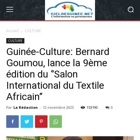
Accueil
CULTURE
CULTURE
Guinée-Culture: Bernard
Goumou, lance la 9ème
édition du ‘’Salon
International du Textile
Africain’’
Par
La Rédaction
-
12 novembre 2023
153190
0