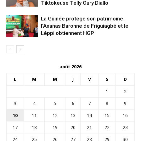
Tiktokeuse Telly Oury Diallo
La Guinée protège son patrimoine :
l’Ananas Baronne de Friguiagbé et le
Léppi obtiennent l’IGP
août 2026
L
M
M
J
V
S
D
1
2
3
4
5
6
7
8
9
10
11
12
13
14
15
16
17
18
19
20
21
22
23
24
25
26
27
28
29
30