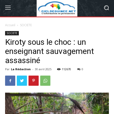
Accueil
SOCIETE
SOCIETE
Kiroty sous le choc : un
enseignant sauvagement
assassiné
Par
La Rédaction
-
30 avril 2025
112670
0