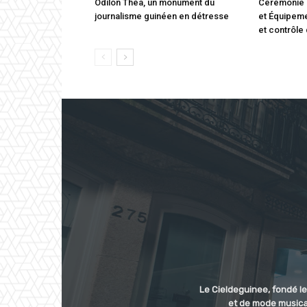
Odilon Théa, un monument du
Cérémonie 
journalisme guinéen en détresse
et Équipeme
et contrôle
Le Cieldeguinee, fondé le
et de mode musical