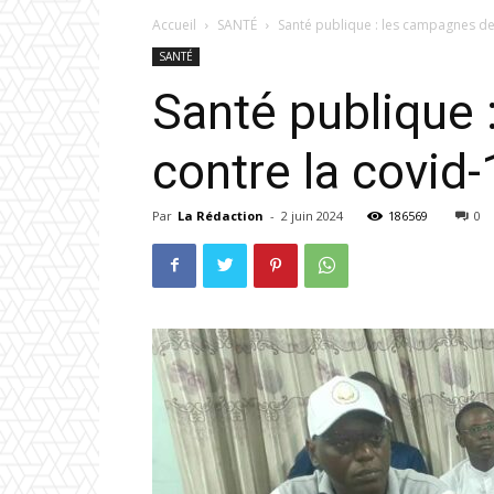
Accueil
SANTÉ
Santé publique : les campagnes de s
SANTÉ
Santé publique 
contre la covid-
Par
La Rédaction
-
2 juin 2024
186569
0